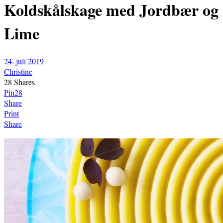
Koldskålskage med Jordbær og
Lime
24. juli 2019
Christine
28
Shares
Pin
28
Share
Print
Share