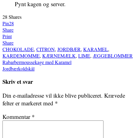
Pynt kagen og server.
28
Shares
Pin
28
Share
Print
Share
CHOKOLADE
,
CITRON
,
JORDBÆR
,
KARAMEL
,
KARDEMOMME
,
KÆRNEMÆLK
,
LIME
,
ÆGGEBLOMMER
Indlægsnavigation
Rabarbermoussekage med Karamel
Jordbærkoldskål
Skriv et svar
Din e-mailadresse vil ikke blive publiceret.
Krævede
felter er markeret med
*
Kommentar
*