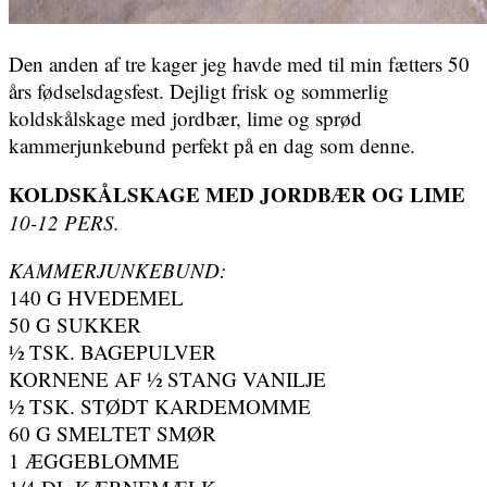
Den anden af tre kager jeg havde med til min fætters 50
års fødselsdagsfest. Dejligt frisk og sommerlig
koldskålskage med jordbær, lime og sprød
kammerjunkebund perfekt på en dag som denne.
KOLDSKÅLSKAGE MED JORDBÆR OG LIME
10-12 PERS.
KAMMERJUNKEBUND:
140 G HVEDEMEL
50 G SUKKER
½ TSK. BAGEPULVER
KORNENE AF ½ STANG VANILJE
½ TSK. STØDT KARDEMOMME
60 G SMELTET SMØR
1 ÆGGEBLOMME