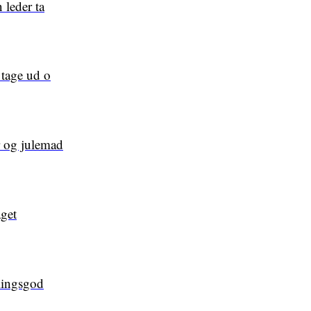
 leder ta
 tage ud o
r og julemad
åget
dlingsgod