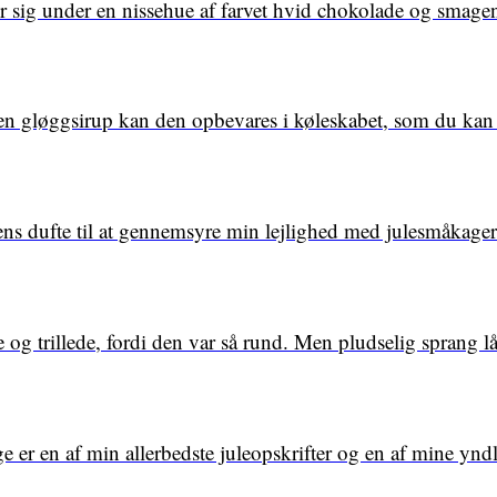
 sig under en nissehue af farvet hvid chokolade og smagen
 en gløggsirup kan den opbevares i køleskabet, som du kan
ens dufte til at gennemsyre min lejlighed med julesmåkage
 og trillede, fordi den var så rund. Men pludselig sprang l
e er en af min allerbedste juleopskrifter og en af mine yn