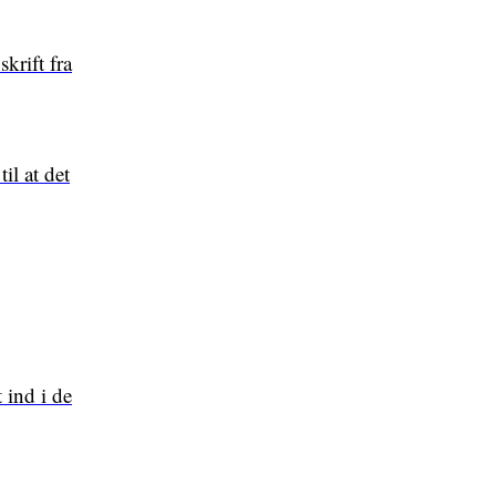
krift fra
il at det
 ind i de