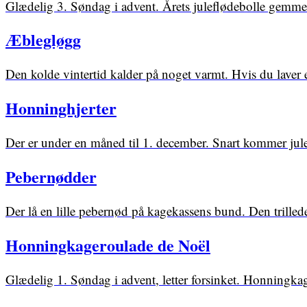
Glædelig 3. Søndag i advent. Årets juleflødebolle gemmer
Æblegløgg
Den kolde vintertid kalder på noget varmt. Hvis du laver
Honninghjerter
Der er under en måned til 1. december. Snart kommer jul
Pebernødder
Der lå en lille pebernød på kagekassens bund. Den trillede
Honningkageroulade de Noël
Glædelig 1. Søndag i advent, letter forsinket. Honningkag