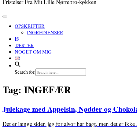
Fristelser Fra Mit Lille Nørrebro-køkken
OPSKRIFTER
INGREDIENSER
IS
TÆRTER
NOGET OM MIG
Search for:
Tag:
INGEFÆR
Julekage med Appelsin, Nødder og Chokol
Det er længe siden jeg for alvor har bagt, men det er ikke