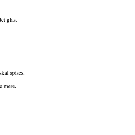
et glas.
skal spises.
ke mere.