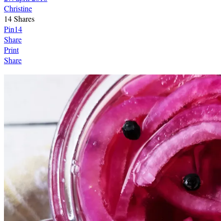
Christine
14
Shares
Pin
14
Share
Print
Share