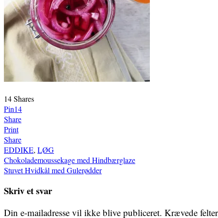
14
Shares
Pin
14
Share
Print
Share
EDDIKE
,
LØG
Indlægsnavigation
Chokolademoussekage med Hindbærglaze
Stuvet Hvidkål med Gulerødder
Skriv et svar
Din e-mailadresse vil ikke blive publiceret.
Krævede felte