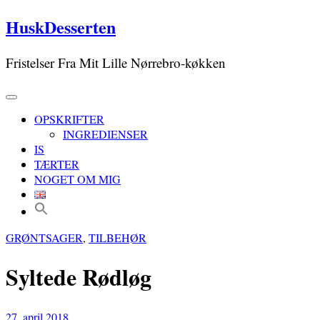
Skip
HuskDesserten
to
content
Fristelser Fra Mit Lille Nørrebro-køkken
OPSKRIFTER
INGREDIENSER
IS
TÆRTER
NOGET OM MIG
GRØNTSAGER
,
TILBEHØR
Syltede Rødløg
27. april 2018