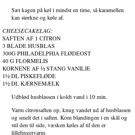
Sæt kagen på køl i mindst en time, så karamellen
kan størkne og køle af.
CHEESECAKELAG:
SAFTEN AF 1 CITRON
3 BLADE HUSBLAS
300G PHILADELPHIA FLØDEOST
40 G FLORMELIS
KORNENE AF ½ STANG VANILJE
1½ DL PISKEFLØDE
1½ DL KÆRNEMÆLK
Udblød husblassen i koldt vand i 10 min.
Varm citronsaften op, knug vandet ud af husblassen
og smelt det i saften. Kom blandingen i en skål og
stil den til side, væsken køles af til den er
lillefingervarm.