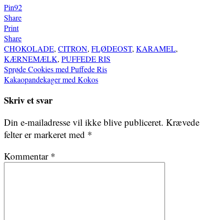
Pin
92
Share
Print
Share
CHOKOLADE
,
CITRON
,
FLØDEOST
,
KARAMEL
,
KÆRNEMÆLK
,
PUFFEDE RIS
Indlægsnavigation
Sprøde Cookies med Puffede Ris
Kakaopandekager med Kokos
Skriv et svar
Din e-mailadresse vil ikke blive publiceret.
Krævede
felter er markeret med
*
Kommentar
*