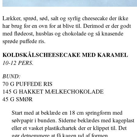
Lækker, sprød, sød, salt og syrlig cheesecake der ikke
har brug for en ovn for at blive til. Derimod er der godt
med flødeost, husblas og chokolade og så knasende
sprøde puffede ris.
KOLDSKÅLSCHEESECAKE MED KARAMEL
10-12 PERS.
BUND:
70 G PUFFEDE RIS
145 G HAKKET MÆLKECHOKOLADE
45 G SMØR
Start med at beklæde en 18 cm springform med
sølvpapir i bunden. Siderne beklædes med kageplast
eller et vasket plastikchartek der er klippet til. Det
gør detnemmere at få kagen ud af formen.