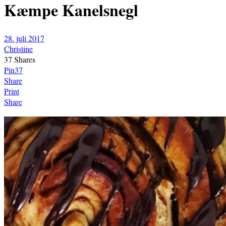
Kæmpe Kanelsnegl
28. juli 2017
Christine
37
Shares
Pin
37
Share
Print
Share