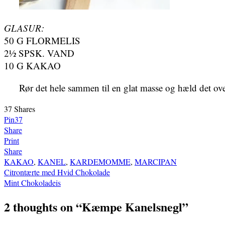
GLASUR:
50 G FLORMELIS
2½ SPSK. VAND
10 G KAKAO
Rør det hele sammen til en glat masse og hæld det o
37
Shares
Pin
37
Share
Print
Share
KAKAO
,
KANEL
,
KARDEMOMME
,
MARCIPAN
Indlægsnavigation
Citrontærte med Hvid Chokolade
Mint Chokoladeis
2 thoughts on “
Kæmpe Kanelsnegl
”