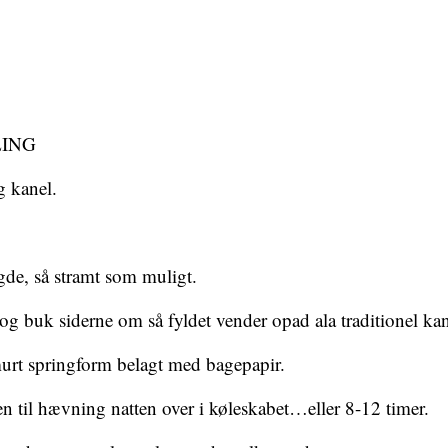
LING
g kanel.
gde, så stramt som muligt.
 buk siderne​ om så fyldet vender opad ala traditionel kan
smurt springform belagt med bagepapir.
n til hævning natten over i køleskabet…eller 8-12 timer.