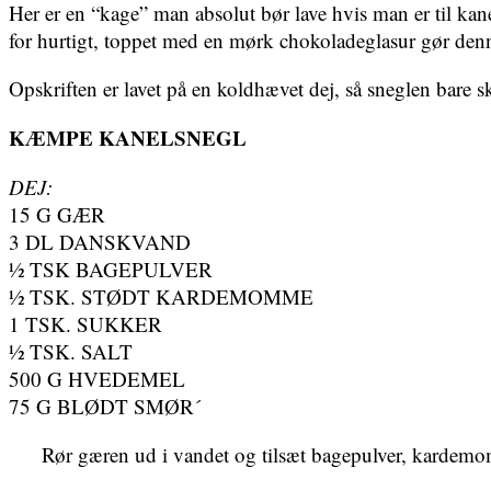
Her er en “kage” man absolut bør lave hvis man er til kanel
for hurtigt, toppet med en mørk chokoladeglasur gør denn
Opskriften er lavet på en koldhævet dej, så sneglen bare 
KÆMPE KANELSNEGL
DEJ:
15 G GÆR
3 DL DANSKVAND
½ TSK BAGEPULVER
½ TSK. STØDT KARDEMOMME
1 TSK. SUKKER
½ TSK. SALT
500 G HVEDEMEL
75 G BLØDT SMØR´
Rør gæren ud i vandet og tilsæt bagepulver, kardemo