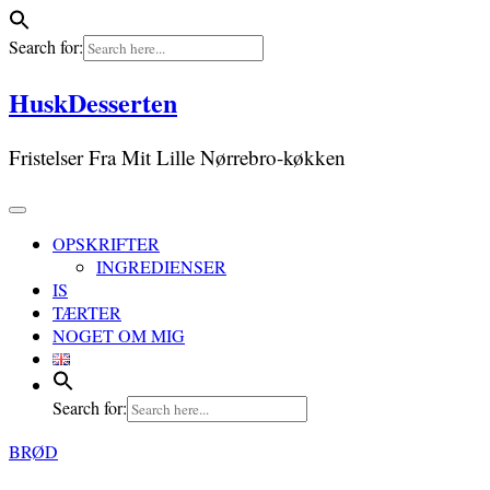
Search for:
Skip
HuskDesserten
to
content
Fristelser Fra Mit Lille Nørrebro-køkken
OPSKRIFTER
INGREDIENSER
IS
TÆRTER
NOGET OM MIG
Search for:
BRØD