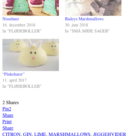
Nissehuer
Baileys Marshmallows
16. december 2018
30. juni 2018
In "FLØDEBOLLER"
In "SMÅ SØDE SAGER"
“Påskeharer”
11. april 2017
In "FLØDEBOLLER"
2
Shares
Pin
2
Share
Print
Share
CITRON
,
GIN
,
LIME
,
MARSHMALLOWS
,
ÆGGEHVIDER