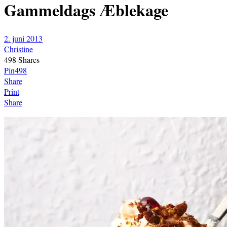
Gammeldags Æblekage
2. juni 2013
Christine
498
Shares
Pin
498
Share
Print
Share