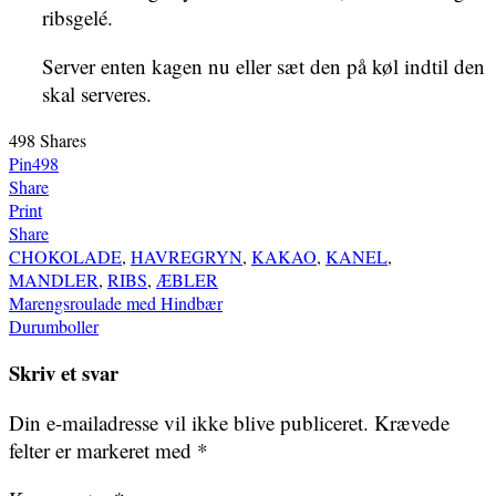
ribsgelé.
Server enten kagen nu eller sæt den på køl indtil den
skal serveres.
498
Shares
Pin
498
Share
Print
Share
CHOKOLADE
,
HAVREGRYN
,
KAKAO
,
KANEL
,
MANDLER
,
RIBS
,
ÆBLER
Indlægsnavigation
Marengsroulade med Hindbær
Durumboller
Skriv et svar
Din e-mailadresse vil ikke blive publiceret.
Krævede
felter er markeret med
*