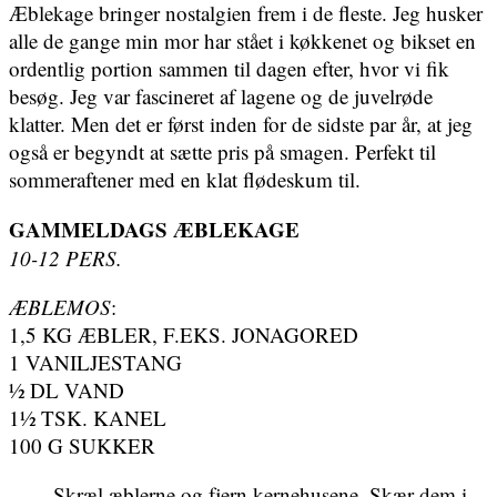
Æblekage bringer nostalgien frem i de fleste. Jeg husker
alle de gange min mor har stået i køkkenet og bikset en
ordentlig portion sammen til dagen efter, hvor vi fik
besøg. Jeg var fascineret af lagene og de juvelrøde
klatter. Men det er først inden for de sidste par år, at jeg
også er begyndt at sætte pris på smagen. Perfekt til
sommeraftener med en klat flødeskum til.
GAMMELDAGS ÆBLEKAGE
10-12 PERS.
ÆBLEMOS
:
1,5 KG ÆBLER, F.EKS. JONAGORED
1 VANILJESTANG
½ DL VAND
1½ TSK. KANEL
100 G SUKKER
Skræl æblerne og fjern kernehusene. Skær dem i