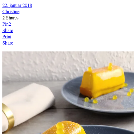
22. januar 2018
Christine
2
Shares
Pin
2
Share
Print
Share