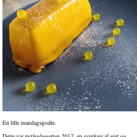
En lille mandagsgodte.
Dette var nytårsdesserten 2017, en symfoni af surt og