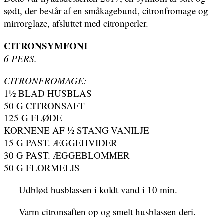
sødt, der består af en småkagebund, citronfromage og
mirrorglaze, afsluttet med citronperler.
CITRONSYMFONI
6 PERS.
CITRONFROMAGE:
1½ BLAD HUSBLAS
50 G CITRONSAFT
125 G FLØDE
KORNENE AF ½ STANG VANILJE
15 G PAST. ÆGGEHVIDER
30 G PAST. ÆGGEBLOMMER
50 G FLORMELIS
Udblød husblassen i koldt vand i 10 min.
Varm citronsaften op og smelt husblassen deri.