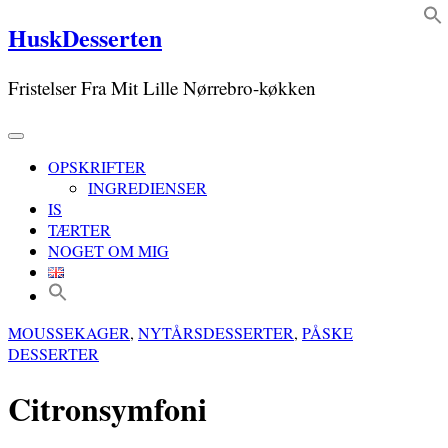
Skip
HuskDesserten
to
content
Fristelser Fra Mit Lille Nørrebro-køkken
OPSKRIFTER
INGREDIENSER
IS
TÆRTER
NOGET OM MIG
MOUSSEKAGER
,
NYTÅRSDESSERTER
,
PÅSKE
DESSERTER
Citronsymfoni