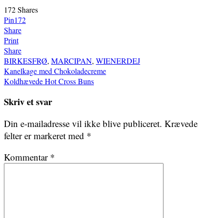
172
Shares
Pin
172
Share
Print
Share
BIRKESFRØ
,
MARCIPAN
,
WIENERDEJ
Indlægsnavigation
Kanelkage med Chokoladecreme
Koldhævede Hot Cross Buns
Skriv et svar
Din e-mailadresse vil ikke blive publiceret.
Krævede
felter er markeret med
*
Kommentar
*