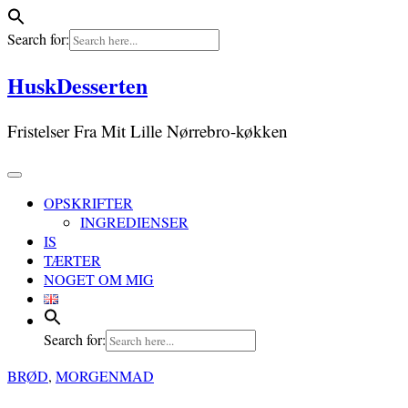
Search for:
Skip
HuskDesserten
to
content
Fristelser Fra Mit Lille Nørrebro-køkken
OPSKRIFTER
INGREDIENSER
IS
TÆRTER
NOGET OM MIG
Search for:
BRØD
,
MORGENMAD