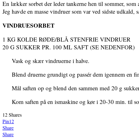
En lækker sorbet der leder tankerne hen til sommer, som at
Jeg havde en masse vindruer som var ved sidste udkald, så
VINDRUESORBET
1 KG KOLDE RØDE/BLÅ STENFRIE VINDRUER
20 G SUKKER PR. 100 ML SAFT (SE NEDENFOR)
Vask og skær vindruerne i halve.
Blend druerne grundigt og passér dem igennem en finm
Mål saften op og blend den sammen med 20 g sukker pr
Kom saften på en ismaskine og kør i 20-30 min. til so
12
Shares
Pin
12
Share
Share