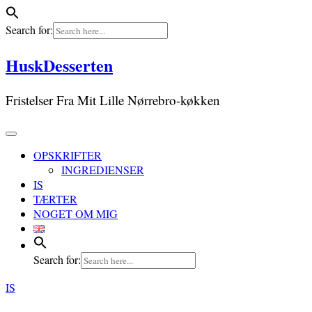
Search for:
Skip
HuskDesserten
to
content
Fristelser Fra Mit Lille Nørrebro-køkken
OPSKRIFTER
INGREDIENSER
IS
TÆRTER
NOGET OM MIG
Search for:
IS