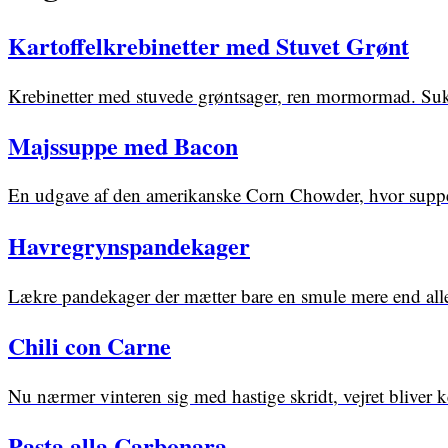
Kartoffelkrebinetter med Stuvet Grønt
Krebinetter med stuvede grøntsager, ren mormormad. S
Majssuppe med Bacon
En udgave af den amerikanske Corn Chowder, hvor suppen
Havregrynspandekager
Lækre pandekager der mætter bare en smule mere end alle d
Chili con Carne
Nu nærmer vinteren sig med hastige skridt, vejret bliver 
Pasta alla Carbonara