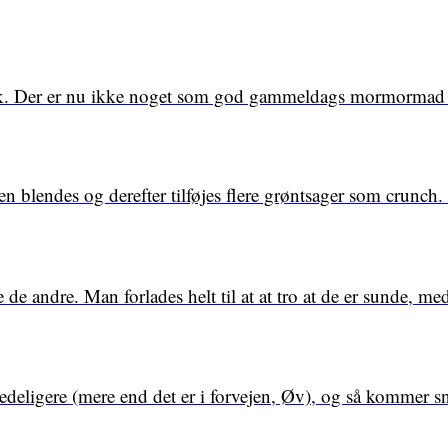
uk. Der er nu ikke noget som god gammeldags mormormad 
 blendes og derefter tilføjes flere grøntsager som crunc
e andre. Man forlades helt til at at tro at de er sunde, me
kedeligere (mere end det er i forvejen, Øv), og så kommer s