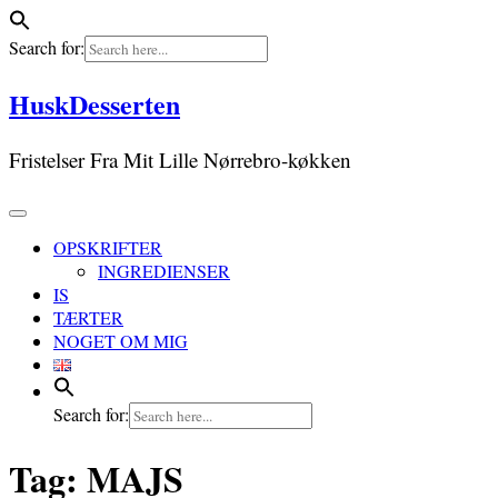
Search for:
Skip
HuskDesserten
to
content
Fristelser Fra Mit Lille Nørrebro-køkken
OPSKRIFTER
INGREDIENSER
IS
TÆRTER
NOGET OM MIG
Search for:
Tag:
MAJS