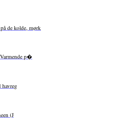
på de kolde, mørk
h. Varmende p�
d havreg
neen (J