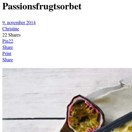
Passionsfrugtsorbet
9. november 2014
Christine
22
Shares
Pin
22
Share
Print
Share