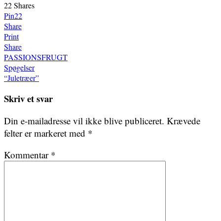
22
Shares
Pin
22
Share
Print
Share
PASSIONSFRUGT
Indlægsnavigation
Spøgelser
“Juletræer”
Skriv et svar
Din e-mailadresse vil ikke blive publiceret.
Krævede
felter er markeret med
*
Kommentar
*