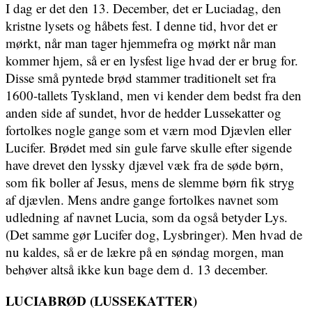
I dag er det den 13. December, det er Luciadag, den
kristne lysets og håbets fest. I denne tid, hvor det er
mørkt, når man tager hjemmefra og mørkt når man
kommer hjem, så er en lysfest lige hvad der er brug for.
Disse små pyntede brød stammer traditionelt set fra
1600-tallets Tyskland, men vi kender dem bedst fra den
anden side af sundet, hvor de hedder Lussekatter og
fortolkes nogle gange som et værn mod Djævlen eller
Lucifer. Brødet med sin gule farve skulle efter sigende
have drevet den lyssky djævel væk fra de søde børn,
som fik boller af Jesus, mens de slemme børn fik stryg
af djævlen. Mens andre gange fortolkes navnet som
udledning af navnet Lucia, som da også betyder Lys.
(Det samme gør Lucifer dog, Lysbringer). Men hvad de
nu kaldes, så er de lækre på en søndag morgen, man
behøver altså ikke kun bage dem d. 13 december.
LUCIABRØD (LUSSEKATTER)