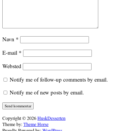
Navn
*
E-mail
*
Websted
Notify me of follow-up comments by email.
Notify me of new posts by email.
Alternative:
Copyright © 2026
HuskDesserten
Theme by:
Theme Horse
Proudly Powered by:
WordPress