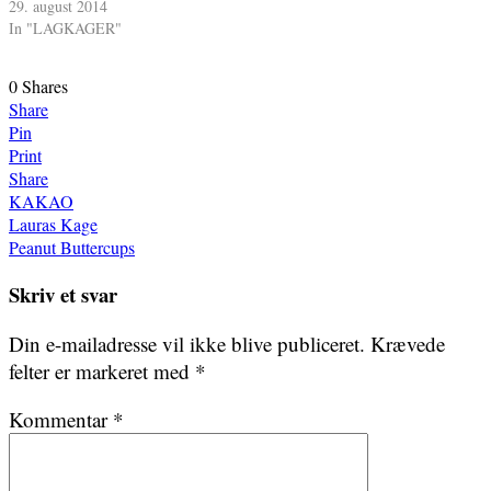
29. august 2014
In "LAGKAGER"
0
Shares
Share
Pin
Print
Share
KAKAO
Indlægsnavigation
Lauras Kage
Peanut Buttercups
Skriv et svar
Din e-mailadresse vil ikke blive publiceret.
Krævede
felter er markeret med
*
Kommentar
*