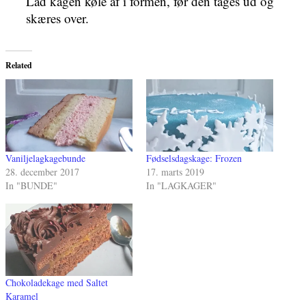
Lad kagen køle af i formen, før den tages ud og
skæres over.
Related
Vaniljelagkagebunde
Fødselsdagskage: Frozen
28. december 2017
17. marts 2019
In "BUNDE"
In "LAGKAGER"
Chokoladekage med Saltet
Karamel