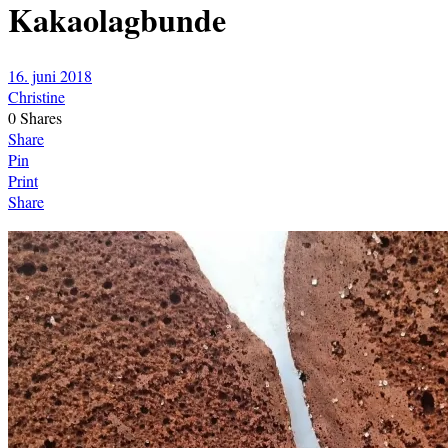
Kakaolagbunde
16. juni 2018
Christine
0
Shares
Share
Pin
Print
Share