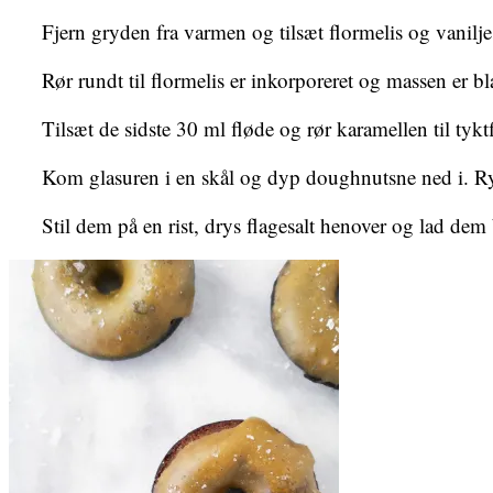
Fjern gryden fra varmen og tilsæt flormelis og vanilj
Rør rundt til flormelis er inkorporeret og massen er bl
Tilsæt de sidste 30 ml fløde og rør karamellen til tykt
Kom glasuren i en skål og dyp doughnutsne ned i. Ryst 
Stil dem på en rist, drys flagesalt henover og lad dem b