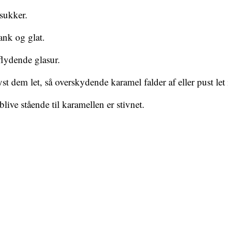
esukker.
ank og glat.
flydende glasur.
dem let, så overskydende karamel falder af eller pust let i 
live stående til karamellen er stivnet.