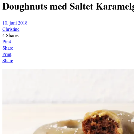
Doughnuts med Saltet Karamel
10. juni 2018
Christine
4
Shares
Pin
4
Share
Print
Share