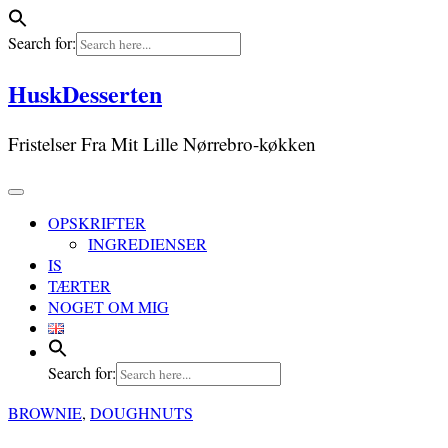
Search for:
Skip
HuskDesserten
to
content
Fristelser Fra Mit Lille Nørrebro-køkken
OPSKRIFTER
INGREDIENSER
IS
TÆRTER
NOGET OM MIG
Search for:
BROWNIE
,
DOUGHNUTS