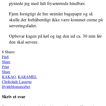
pyntede jeg med lidt frysetørrede hindbær.
Fjern forsigtigt de fire strimler bagepapir og så
skulle der forhåbentligt ikke være kommet creme på
serveringsfadet.
Opbevar kagen på køl og tag den ud ca. 30 min før
den skal servere.
8
Shares
Pin
8
Share
Print
Share
KAKAO
,
KARAMEL
Indlægsnavigation
Chokolade Lasagne
Hyldeblomstsorbet
Skriv et svar