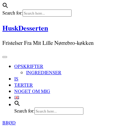
Search for:
Skip
HuskDesserten
to
content
Fristelser Fra Mit Lille Nørrebro-køkken
OPSKRIFTER
INGREDIENSER
IS
TÆRTER
NOGET OM MIG
Search for:
BRØD