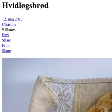
Hvidløgsbrød
12. maj 2017
Christine
9
Shares
Pin
9
Share
Print
Share