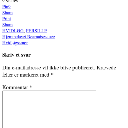
9
Shares
Pin
9
Share
Print
Share
HVIDLØG
,
PERSILLE
Indlægsnavigation
Hjemmelavet Bearnaisesauce
Hvidløgssmør
Skriv et svar
Din e-mailadresse vil ikke blive publiceret.
Krævede
felter er markeret med
*
Kommentar
*