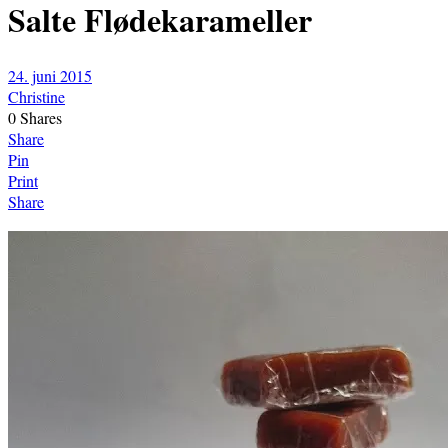
Salte Flødekarameller
24. juni 2015
Christine
0
Shares
Share
Pin
Print
Share