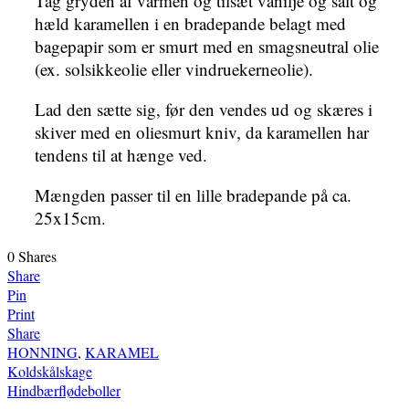
Tag gryden af varmen og tilsæt vanilje og salt og
hæld karamellen i en bradepande belagt med
bagepapir som er smurt med en smagsneutral olie
(ex. solsikkeolie eller vindruekerneolie).
Lad den sætte sig, før den vendes ud og skæres i
skiver med en oliesmurt kniv, da karamellen har
tendens til at hænge ved.
Mængden passer til en lille bradepande på ca.
25x15cm.
0
Shares
Share
Pin
Print
Share
HONNING
,
KARAMEL
Indlægsnavigation
Koldskålskage
Hindbærflødeboller